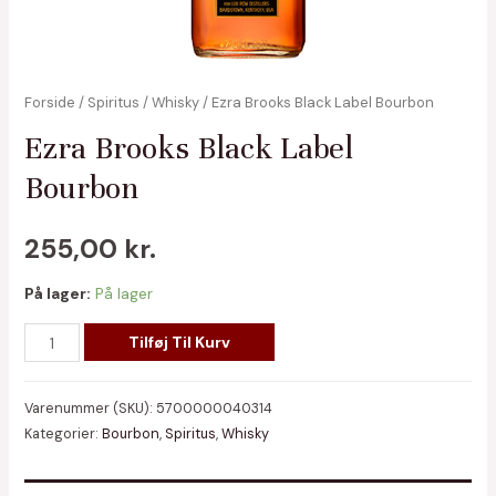
Forside
/
Spiritus
/
Whisky
/ Ezra Brooks Black Label Bourbon
Ezra Brooks Black Label
Bourbon
255,00
kr.
På lager:
På lager
Ezra
Tilføj Til Kurv
Brooks
Black
Varenummer (SKU):
5700000040314
Label
Kategorier:
Bourbon
,
Spiritus
,
Whisky
Bourbon
antal