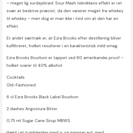
– meget lig surdejsbrød. Sour Mash teknikkens effekt er ret
svær at beskrive præcist, da den varierer meget fra whiskey
til whiskey – men dog er man ikke i tvivl om at den har en
effekt.
Et andet særtræk er, at Ezra Brooks efter destillering bliver
kulfiltreret, hvilket resulterer i en karakteristisk mild smag.
Ezra Brooks Bourbon er tappet ved 80 amerikanske proof –
hvilket svarer til 40% alkohol.
Cocktails
Old-Fashioned
6 cl Ezra Brooks Black Label Bourbon.
2 dashes Angostura Bitter.
0,75 ml Sugar Cane Sirup MBWS.
Hæld i et tumblerglas med is og garniser evt. med