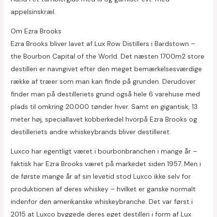
appelsinskræl.
Om Ezra Brooks
Ezra Brooks bliver lavet af Lux Row Distillers i Bardstown –
the Bourbon Capital of the World. Det næsten 1700m2 store
destilleri er navngivet efter den meget bemærkelsesværdige
række af træer som man kan finde på grunden. Derudover
finder man på destilleriets grund også hele 6 varehuse med
plads til omkring 20.000 tønder hver. Samt en gigantisk, 13
meter høj, speciallavet kobberkedel hvorpå Ezra Brooks og
destilleriets andre whiskeybrands bliver destilleret.
Luxco har egentligt været i bourbonbranchen i mange år –
faktisk har Ezra Brooks været på markedet siden 1957. Men i
de første mange år af sin levetid stod Luxco ikke selv for
produktionen af deres whiskey – hvilket er ganske normalt
indenfor den amerikanske whiskeybranche. Det var først i
2015 at Luxco byggede deres eget destilleri i form af Lux