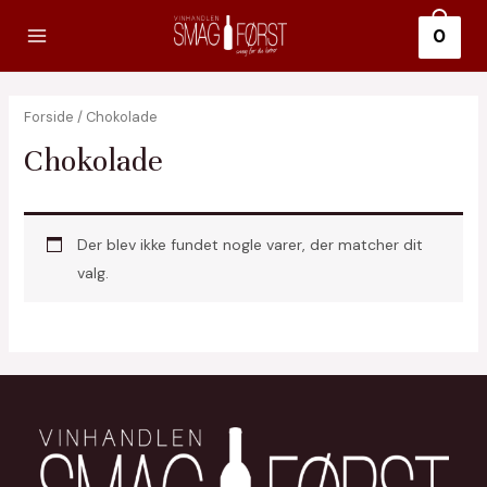
Gå
0
til
Main
indholdet
Menu
Forside
/ Chokolade
Chokolade
Der blev ikke fundet nogle varer, der matcher dit
valg.