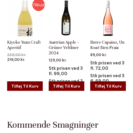
Tilbud
Kiyoko Yuzu Craft
Austrian Apple –
Entre Capaino, Un
Aperitif
Grüner Veltliner
Rosé Bien Frais
2024
235,00
kr.
85,00
kr.
219,00
kr.
125,00
kr.
Stk prisen ved 3
Stk prisen ved 3
fl. 72,00
fl. 99,00
Stk prisen ved 3
Stk prisen ved 3
fl. 69,00
Tilføj Til Kurv
Tilføj Til Kurv
Tilføj Til Kurv
fl. 89,00
Kommende Smagninger