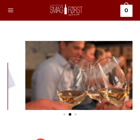
0
Book En Privat
Smagning
Vi laver både smagninger hos os
samt ud af huset
Klik her