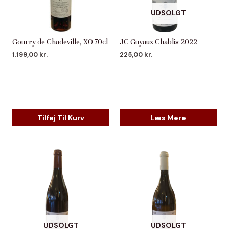
UDSOLGT
Gourry de Chadeville, XO 70cl
JC Guyaux Chablis 2022
1.199,00
kr.
225,00
kr.
Tilføj Til Kurv
Læs Mere
UDSOLGT
UDSOLGT