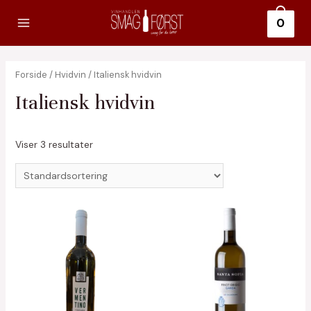
Gå
0
til
Main
indholdet
Menu
Forside
/
Hvidvin
/ Italiensk hvidvin
Italiensk hvidvin
Viser 3 resultater