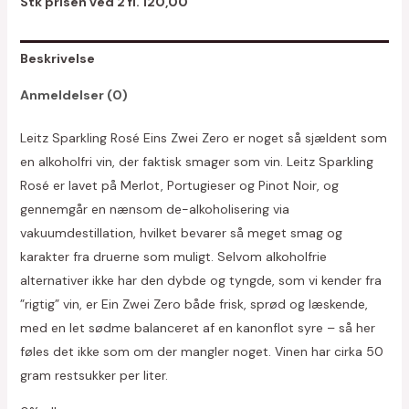
Stk prisen ved 2 fl. 120,00
Beskrivelse
Anmeldelser (0)
Leitz Sparkling Rosé Eins Zwei Zero er noget så sjældent som
en alkoholfri vin, der faktisk smager som vin. Leitz Sparkling
Rosé er lavet på Merlot, Portugieser og Pinot Noir, og
gennemgår en nænsom de-alkoholisering via
vakuumdestillation, hvilket bevarer så meget smag og
karakter fra druerne som muligt. Selvom alkoholfrie
alternativer ikke har den dybde og tyngde, som vi kender fra
”rigtig” vin, er Ein Zwei Zero både frisk, sprød og læskende,
med en let sødme balanceret af en kanonflot syre – så her
føles det ikke som om der mangler noget. Vinen har cirka 50
gram restsukker per liter.