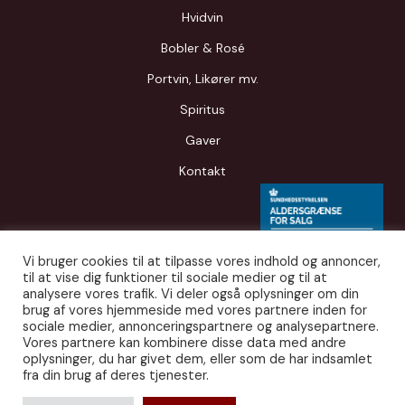
Hvidvin
Bobler & Rosé
Portvin, Likører mv.
Spiritus
Gaver
Kontakt
Vi bruger cookies til at tilpasse vores indhold og annoncer,
til at vise dig funktioner til sociale medier og til at
analysere vores trafik. Vi deler også oplysninger om din
brug af vores hjemmeside med vores partnere inden for
sociale medier, annonceringspartnere og analysepartnere.
Vores partnere kan kombinere disse data med andre
oplysninger, du har givet dem, eller som de har indsamlet
fra din brug af deres tjenester.
© 2026 Smag Først. Udgivet af
JITS APS
.