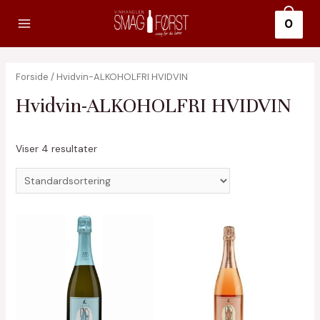
Gå
0
til
Main
indholdet
Menu
Forside
/ Hvidvin-ALKOHOLFRI HVIDVIN
Hvidvin-ALKOHOLFRI HVIDVIN
Viser 4 resultater