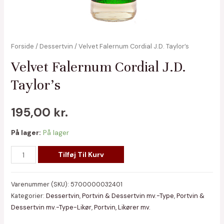
Forside
/
Dessertvin
/ Velvet Falernum Cordial J.D. Taylor’s
Velvet Falernum Cordial J.D.
Taylor’s
195,00
kr.
På lager:
På lager
Velvet
Tilføj Til Kurv
Falernum
Cordial
Varenummer (SKU):
5700000032401
J.D.
Kategorier:
Dessertvin
,
Portvin & Dessertvin mv.-Type
,
Portvin &
Taylor's
Dessertvin mv.-Type-Likør
,
Portvin, Likører mv.
antal