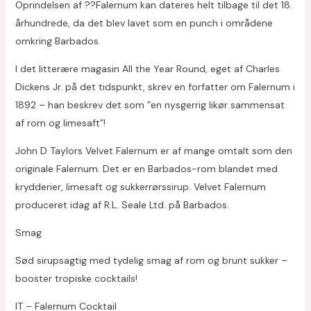
Oprindelsen af ??Falernum kan dateres helt tilbage til det 18.
århundrede, da det blev lavet som en punch i områdene
omkring Barbados.
I det litterære magasin All the Year Round, eget af Charles
Dickens Jr. på det tidspunkt, skrev en forfatter om Falernum i
1892 – han beskrev det som ”en nysgerrig likør sammensat
af rom og limesaft”!
John D Taylors Velvet Falernum er af mange omtalt som den
originale Falernum. Det er en Barbados-rom blandet med
krydderier, limesaft og sukkerrørssirup. Velvet Falernum
produceret idag af R.L. Seale Ltd. på Barbados.
Smag
Sød sirupsagtig med tydelig smag af rom og brunt sukker –
booster tropiske cocktails!
IT – Falernum Cocktail