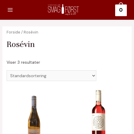
Gå
0
til
Main
indholdet
Menu
Forside
/ Rosévin
Rosévin
Viser 3 resultater