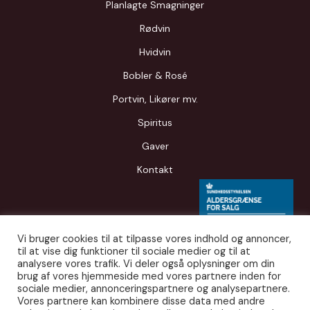
Planlagte Smagninger
Rødvin
Hvidvin
Bobler & Rosé
Portvin, Likører mv.
Spiritus
Gaver
Kontakt
Vi bruger cookies til at tilpasse vores indhold og annoncer,
til at vise dig funktioner til sociale medier og til at
analysere vores trafik. Vi deler også oplysninger om din
brug af vores hjemmeside med vores partnere inden for
sociale medier, annonceringspartnere og analysepartnere.
Vores partnere kan kombinere disse data med andre