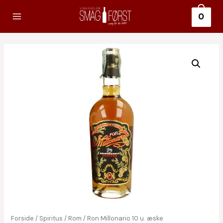
Gå
0
til
Main
indholdet
Menu
Forside
/
Spiritus
/
Rom
/ Ron Millonario 10 u. æske