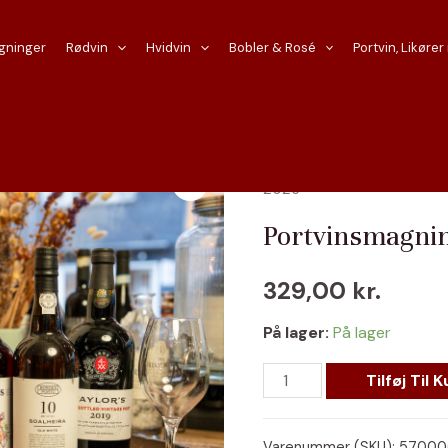
gninger
Rødvin
Hvidvin
Bobler & Rosé
Portvin, Likører
Forside
/
Planlagte Smagni
2026
Portvinsmagnin
329,00
kr.
På lager:
På lager
Portvinsmagning
Tilføj Til K
d.
22.
Varenummer (SKU):
57000