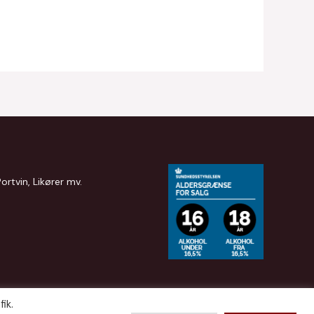
Portvin, Likører mv.
ik.