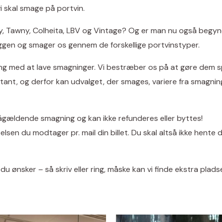
i skal smage på portvin.
by, Tawny, Colheita, LBV og Vintage? Og er man nu også begynd
hyggen og smager os gennem de forskellige portvinstyper.
ng med at lave smagninger. Vi bestræber os på at gøre dem 
nstant, og derfor kan udvalget, der smages, variere fra smagning
pågældende smagning og kan ikke refunderes eller byttes!
sen du modtager pr. mail din billet. Du skal altså ikke hente d
du ønsker – så skriv eller ring, måske kan vi finde ekstra pladser