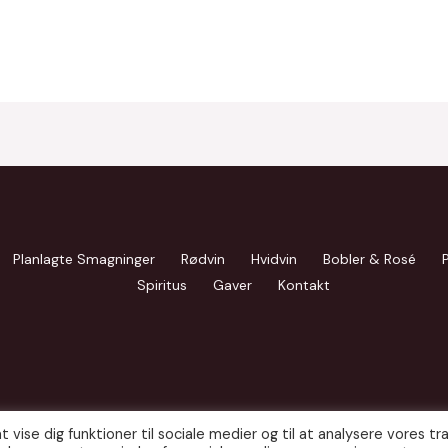
Planlagte Smagninger
Rødvin
Hvidvin
Bobler & Rosé
Spiritus
Gaver
Kontakt
t vise dig funktioner til sociale medier og til at analysere vores traf