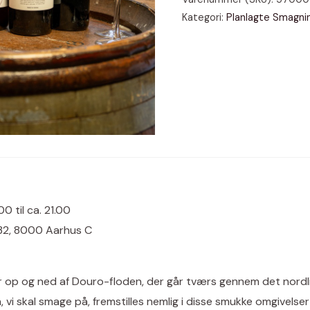
august
Kategori:
Planlagte Smagni
2026
antal
00 til ca. 21.00
32, 8000 Aarhus C
r op og ned af Douro-floden, der går tværs gennem det nordl
 vi skal smage på, fremstilles nemlig i disse smukke omgivelse