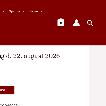
 mv.
Spiritus
Gaver
Søg
0
nger
/ Portvinsmagning d. 22. august
g d. 22. august 2026
urv
00045975