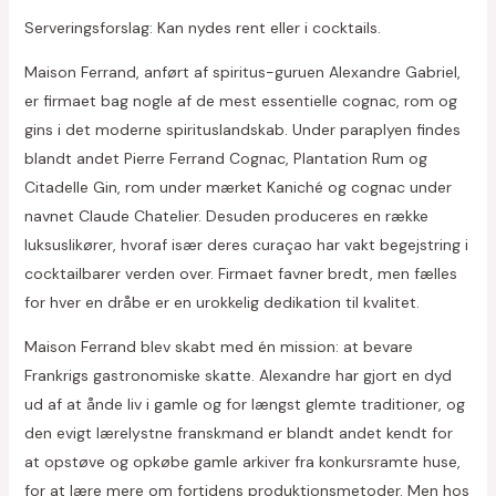
Serveringsforslag: Kan nydes rent eller i cocktails.
Maison Ferrand, anført af spiritus-guruen Alexandre Gabriel,
er firmaet bag nogle af de mest essentielle cognac, rom og
gins i det moderne spirituslandskab. Under paraplyen findes
blandt andet Pierre Ferrand Cognac, Plantation Rum og
Citadelle Gin, rom under mærket Kaniché og cognac under
navnet Claude Chatelier. Desuden produceres en række
luksuslikører, hvoraf især deres curaçao har vakt begejstring i
cocktailbarer verden over. Firmaet favner bredt, men fælles
for hver en dråbe er en urokkelig dedikation til kvalitet.
Maison Ferrand blev skabt med én mission: at bevare
Frankrigs gastronomiske skatte. Alexandre har gjort en dyd
ud af at ånde liv i gamle og for længst glemte traditioner, og
den evigt lærelystne franskmand er blandt andet kendt for
at opstøve og opkøbe gamle arkiver fra konkursramte huse,
for at lære mere om fortidens produktionsmetoder. Men hos