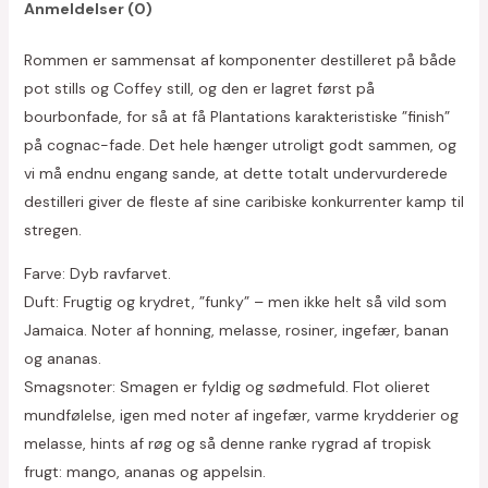
Anmeldelser (0)
Rommen er sammensat af komponenter destilleret på både
pot stills og Coffey still, og den er lagret først på
bourbonfade, for så at få Plantations karakteristiske ”finish”
på cognac-fade. Det hele hænger utroligt godt sammen, og
vi må endnu engang sande, at dette totalt undervurderede
destilleri giver de fleste af sine caribiske konkurrenter kamp til
stregen.
Farve: Dyb ravfarvet.
Duft: Frugtig og krydret, ”funky” – men ikke helt så vild som
Jamaica. Noter af honning, melasse, rosiner, ingefær, banan
og ananas.
Smagsnoter: Smagen er fyldig og sødmefuld. Flot olieret
mundfølelse, igen med noter af ingefær, varme krydderier og
melasse, hints af røg og så denne ranke rygrad af tropisk
frugt: mango, ananas og appelsin.