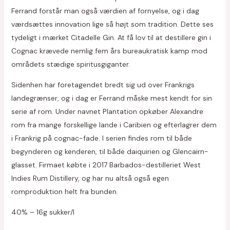
Ferrand forstår man også værdien af fornyelse, og i dag
værdsættes innovation lige så højt som tradition. Dette ses
tydeligt i mærket Citadelle Gin. At få lov til at destillere gin i
Cognac krævede nemlig fem års bureaukratisk kamp mod
områdets stædige spiritusgiganter.
Sidenhen har foretagendet bredt sig ud over Frankrigs
landegrænser, og i dag er Ferrand måske mest kendt for sin
serie af rom. Under navnet Plantation opkøber Alexandre
rom fra mange forskellige lande i Caribien og efterlagrer dem
i Frankrig på cognac-fade. I serien findes rom til både
begynderen og kenderen, til både daiquirien og Glencairn-
glasset. Firmaet købte i 2017 Barbados-destilleriet West
Indies Rum Distillery, og har nu altså også egen
romproduktion helt fra bunden.
40% – 16g sukker/l