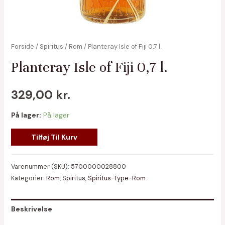
Forside
/
Spiritus
/
Rom
/ Planteray Isle of Fiji 0,7 l.
Planteray Isle of Fiji 0,7 l.
329,00
kr.
På lager:
På lager
Planteray
Tilføj Til Kurv
Isle
of
Varenummer (SKU):
5700000028800
Fiji
Kategorier:
Rom
,
Spiritus
,
Spiritus-Type-Rom
0,7
l.
Beskrivelse
antal