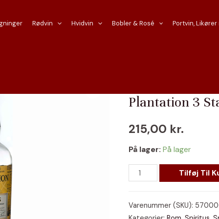
gninger
Rødvin
Hvidvin
Bobler & Rosé
Portvin, Likører
Forside
/
Spiritus
/
Rom
/ P
Plantation 3 S
215,00
kr.
På lager:
På lager
Plantation
Tilføj Til K
3
Star
Varenummer (SKU):
57000
White
Kategorier:
Rom
,
Spiritus
,
S