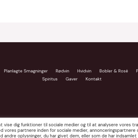
Planlagte Smagninger
Rødvin
Hvidvin
Bobler & Rosé
Spiritus
Gaver
Kontakt
t vise dig funktioner til sociale medier og til at analysere vores traf
d vores partnere inden for sociale medier, annonceringspartnere 
 andre oplysninger, du har givet dem, eller som de har indsamlet 