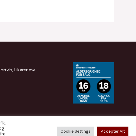
Portvin, Likører mv.
ik.
og
Cookie Settings
Accepter Alt
fra