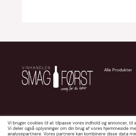
Alle Produkter
Vi bruger cookies til at tilpasse vores indhold og annoncer, til a
Vi deler også oplysninger om din brug af vores hjemmeside me
© 2026 Smag Først. Udgivet af
JITS APS
.
analysepartnere. Vores partnere kan kombinere disse data med