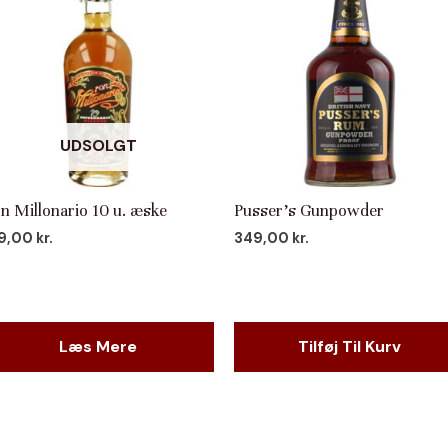
UDSOLGT
n Millonario 10 u. æske
Pusser’s Gunpowder
19,00
kr.
349,00
kr.
Læs Mere
Tilføj Til Kurv