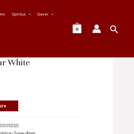
 mv.
Spiritus
Gaver
Søg
0
lantation 3 Star White
tar White
urv
00012120
piritus-Type-Rom