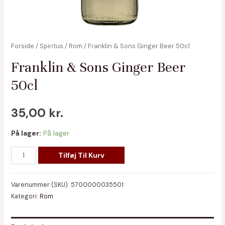
Forside
/
Spiritus
/
Rom
/ Franklin & Sons Ginger Beer 50cl
Franklin & Sons Ginger Beer
50cl
35,00
kr.
På lager:
På lager
Franklin
Tilføj Til Kurv
&
Sons
Varenummer (SKU):
5700000035501
Ginger
Kategori:
Rom
Beer
50cl