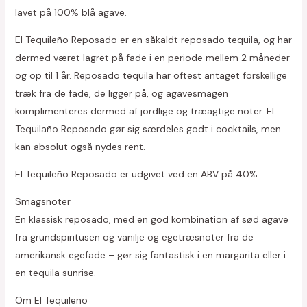
lavet på 100% blå agave.
El Tequileño Reposado er en såkaldt reposado tequila, og har
dermed været lagret på fade i en periode mellem 2 måneder
og op til 1 år. Reposado tequila har oftest antaget forskellige
træk fra de fade, de ligger på, og agavesmagen
komplimenteres dermed af jordlige og træagtige noter. El
Tequilaño Reposado gør sig særdeles godt i cocktails, men
kan absolut også nydes rent.
El Tequileño Reposado er udgivet ved en ABV på 40%.
Smagsnoter
En klassisk reposado, med en god kombination af sød agave
fra grundspiritusen og vanilje og egetræsnoter fra de
amerikansk egefade – gør sig fantastisk i en margarita eller i
en tequila sunrise.
Om El Tequileno