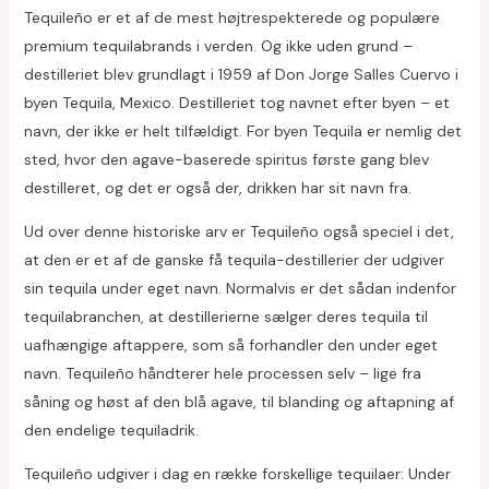
Tequileño er et af de mest højtrespekterede og populære
premium tequilabrands i verden. Og ikke uden grund –
destilleriet blev grundlagt i 1959 af Don Jorge Salles Cuervo i
byen Tequila, Mexico. Destilleriet tog navnet efter byen – et
navn, der ikke er helt tilfældigt. For byen Tequila er nemlig det
sted, hvor den agave-baserede spiritus første gang blev
destilleret, og det er også der, drikken har sit navn fra.
Ud over denne historiske arv er Tequileño også speciel i det,
at den er et af de ganske få tequila-destillerier der udgiver
sin tequila under eget navn. Normalvis er det sådan indenfor
tequilabranchen, at destillerierne sælger deres tequila til
uafhængige aftappere, som så forhandler den under eget
navn. Tequileño håndterer hele processen selv – lige fra
såning og høst af den blå agave, til blanding og aftapning af
den endelige tequiladrik.
Tequileño udgiver i dag en række forskellige tequilaer: Under