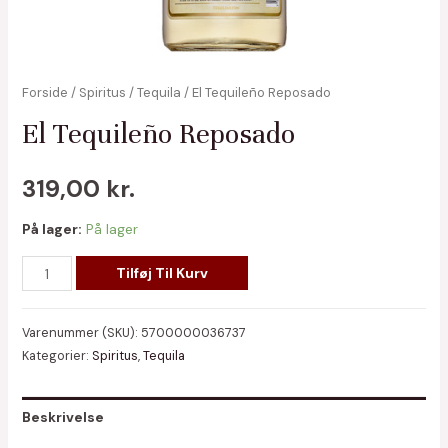
Forside
/
Spiritus
/
Tequila
/ El Tequileño Reposado
El Tequileño Reposado
319,00
kr.
På lager:
På lager
El
Tilføj Til Kurv
Tequileño
Reposado
Varenummer (SKU):
5700000036737
antal
Kategorier:
Spiritus
,
Tequila
Beskrivelse