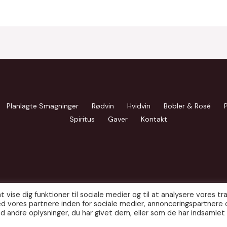
Planlagte Smagninger
Rødvin
Hvidvin
Bobler & Rosé
Spiritus
Gaver
Kontakt
t vise dig funktioner til sociale medier og til at analysere vores traf
d vores partnere inden for sociale medier, annonceringspartnere 
 andre oplysninger, du har givet dem, eller som de har indsamlet 