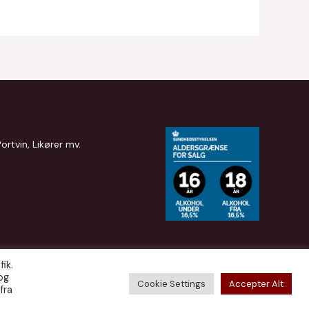
Portvin, Likører mv.
ik.
og
Cookie Settings
Accepter Alt
fra