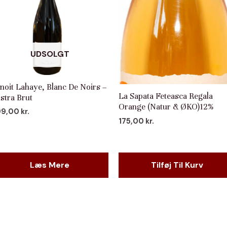
UDSOLGT
noit Lahaye, Blanc De Noirs –
La Sapata Feteasca Regala
stra Brut
Orange (Natur & ØKO)12%
99,00
kr.
175,00
kr.
Læs Mere
Tilføj Til Kurv