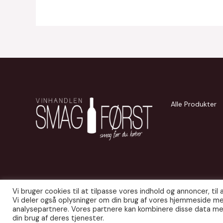
Alle Produkter
Vi bruger cookies til at tilpasse vores indhold og annoncer, til a
Vi deler også oplysninger om din brug af vores hjemmeside me
© 2026 Smag Først. Udgivet af
JITS APS
.
analysepartnere. Vores partnere kan kombinere disse data med
din brug af deres tjenester.