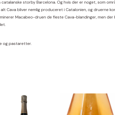
catalanske storby Barcelona. Og hvis der er noget, som områd
alt Cava bliver nemlig produceret i Catalonien, og druerne k
dominerer Macabeo-druen de fleste Cava-blandinger, men der b
et.
te og pastaretter.