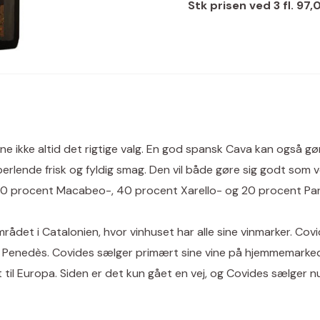
Stk prisen ved 3 fl. 97,
ne ikke altid det rigtige valg. En god spansk Cava kan også g
rlende frisk og fyldig smag. Den vil både gøre sig godt som ve
 40 procent Macabeo-, 40 procent Xarello- og 20 procent Par
ådet i Catalonien, hvor vinhuset har alle sine vinmarker. Covi
 i Penedès. Covides sælger primært sine vine på hjemmemarke
til Europa. Siden er det kun gået en vej, og Covides sælger nu