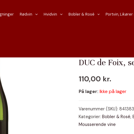
gninger
Rødvin
Hvidvin
Bobler & Rosé
Portvin, Likører
Forside
/
Mousserende vin
DUC de Foix, s
110,00
kr.
På lager:
Ikke på lager
Varenummer (SKU):
841383
Kategorier:
Bobler & Rosé
,
Mousserende vine