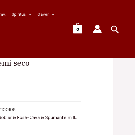
 mv.
Spiritus
Gaver
Søg
0
e
/ DUC de Foix, semi seco
emi seco
1100108
Bobler & Rosé-Cava & Spumante m.fl.
,