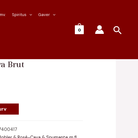
 mv.
Spiritus
Gaver
Søg
0
e
/ Arte Latino Cava Brut
va Brut
urv
7400417
Bobler & Rosé-Cava & Spumante m.fl.
,