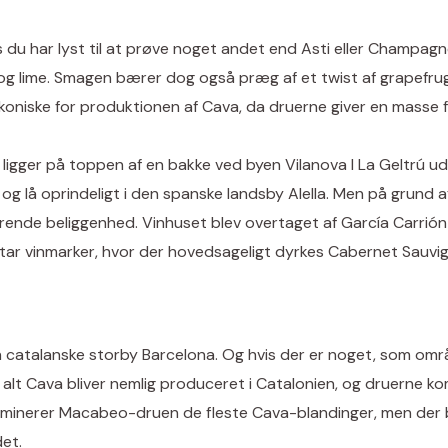
 du har lyst til at prøve noget andet end Asti eller Champagn
g lime. Smagen bærer dog også præg af et twist af grapefrugt
ikoniske for produktionen af Cava, da druerne giver en masse f
ligger på toppen af en bakke ved byen Vilanova I La Geltrú ud 
 og lå oprindeligt i den spanske landsby Alella. Men på grund 
ende beliggenhed. Vinhuset blev overtaget af García Carrión 
tar vinmarker, hvor der hovedsageligt dyrkes Cabernet Sauvi
catalanske storby Barcelona. Og hvis der er noget, som områd
alt Cava bliver nemlig produceret i Catalonien, og druerne k
dominerer Macabeo-druen de fleste Cava-blandinger, men der b
et.