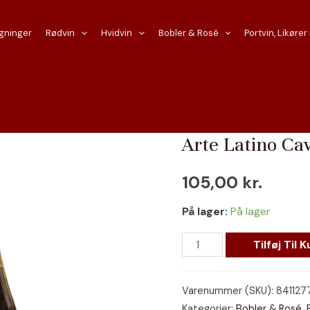
gninger
Rødvin
Hvidvin
Bobler & Rosé
Portvin, Likører
Forside
/
Mousserende vin
Arte Latino Ca
105,00
kr.
På lager:
På lager
Arte
Tilføj Til K
Latino
Cava
Varenummer (SKU):
841127
Brut
Kategorier:
Bobler & Rosé
,