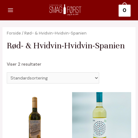
Gå
0
til
Main
indholdet
Menu
Forside
/ Rød- & Hvidvin-Hvidvin-Spanien
Rød- & Hvidvin-Hvidvin-Spanien
Viser 2 resultater